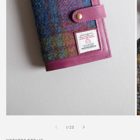
在
互
/
1
/
28
動
視