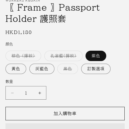
WORKERS REGAIN
窗
〖 Frame 〗Passport
中
開
Holder 護照套
啟
多
媒
定
HKD1,180
體
價
檔
顏色
案
2
1
子
子
棕色 (摔紋)
孔雀藍(摔紋)
紫色
類
類
已
已
售
售
子
黃色
灰藍色
黑色
訂製選項
罄
罄
類
或
或
已
無
無
售
數量
法
法
罄
供
供
或
貨
貨
無
〖
〖
法
供
Frame
Frame
貨
〗
〗
加入購物車
Passport
Passport
Holder
Holder