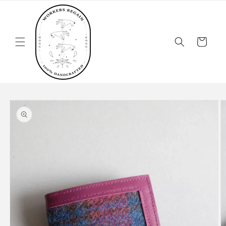
跳至內
容
購
物
車
略過產
品資訊