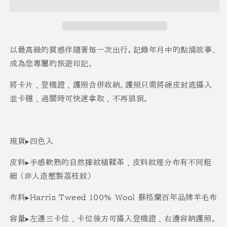
護
護
照
照
套
套
數
數
以最高級的質感伴隨著每一次出行
，記錄年月中的點滴故事、
量
量
成為您專屬的旅遊印記。
減
增
少
加
將卡片﹑登機證﹑護照合併收納。
護照只需將硬皮封底攝入
並卡穩﹑過關時可快速拿取﹑不再狼狽。
現貨▸四色入
皮料▸手感軟熟的自然摔紋植鞣革﹑皮料紋理分布有不同粗
細 (非人造壓製荔枝紋)
布料▸Harris Tweed 100% Wool 蘇格蘭百年品牌羊毛布
容量▸左邊三卡位﹑卡位後方可攝入登機證﹑右邊容納護照。